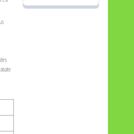
ous
 des
atuite