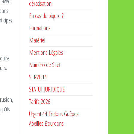
, avec
dératisation
 dans
En cas de piqure ?
ticipez
Formations
Matériel
Mentions Légales
oduire
Numéro de Siret
urs.
SERVICES
a
STATUT JURIDIQUE
trusion,
Tarifs 2026
qu’ils
Urgent 44 Frelons Guêpes
Abeilles Bourdons