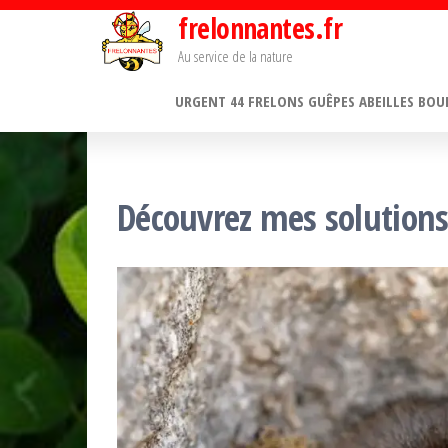
Passer
frelonnantes.fr
ce
Au service de la nature
contenu
URGENT 44 FRELONS GUÊPES ABEILLES BO
Découvrez mes solutions