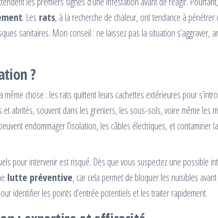
endent les premiers signes d’une infestation avant de réagir. Pourtant
ement
. Les
rats
, à la recherche de chaleur, ont tendance à pénétrer
sques sanitaires. Mon conseil : ne laissez pas la situation s’aggraver, an
ation ?
 même chose : les rats quittent leurs cachettes extérieures pour s’intr
et abrités, souvent dans les greniers, les sous-sols, voire même les m
 peuvent endommager l’isolation, les câbles électriques, et contaminer l
uels pour intervenir est risqué. Dès que vous suspectez une possible in
une
lutte préventive
, car cela permet de bloquer les nuisibles avant 
 identifier les points d’entrée potentiels et les traiter rapidement.