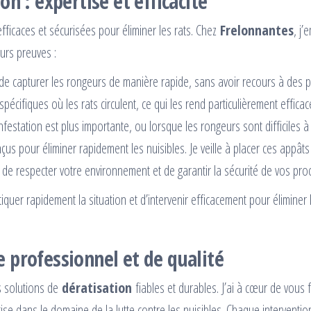
n : expertise et efficacité
fficaces et sécurisées pour éliminer les rats. Chez
Frelonnantes
, j’
urs preuves :
 de capturer les rongeurs de manière rapide, sans avoir recours à des p
pécifiques où les rats circulent, ce qui les rend particulièrement efficac
nfestation est plus importante, ou lorsque les rongeurs sont difficiles à
nçus pour éliminer rapidement les nuisibles. Je veille à placer ces appâts
 de respecter votre environnement et de garantir la sécurité de vos pro
uer rapidement la situation et d’intervenir efficacement pour éliminer 
 professionnel et de qualité
es solutions de
dératisation
fiables et durables. J’ai à cœur de vous 
se dans le domaine de la lutte contre les nuisibles. Chaque interventio