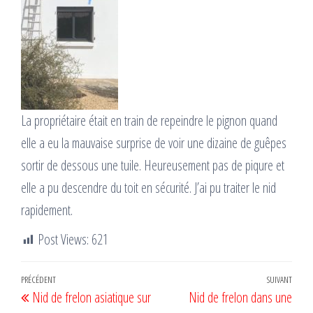
La propriétaire était en train de repeindre le pignon quand
elle a eu la mauvaise surprise de voir une dizaine de guêpes
sortir de dessous une tuile. Heureusement pas de piqure et
elle a pu descendre du toit en sécurité. J’ai pu traiter le nid
rapidement.
Post Views:
621
Navigation
Article
PRÉCÉDENT
SUIVANT
Artic
Nid de frelon asiatique sur
Nid de frelon dans une
de
précédent
suiv