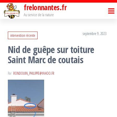
Passer
frelonnantes.fr
ce
Au service de la nature
contenu
septembre 9, 2023
intervention récente
Nid de guêpe sur toiture
Saint Marc de coutais
Par
RONDOUIN_PHILIPPE@YAHOO.FR